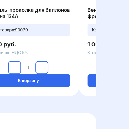
иль-проколка для баллонов
Вентиль-прокол
на 134A
фреона без кла
товара:
90070
Код товара:
CT33
0 руб.
1 000 руб.
 числе НДС 5%
В том числе НДС 5
В корзину
В ко