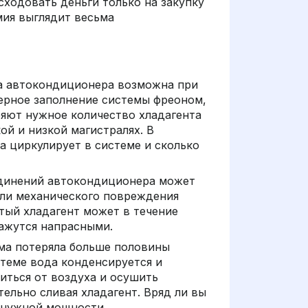
ходовать деньги только на закупку
мия выглядит весьма
а автокондиционера возможна при
мерное заполнение системы фреоном,
яют нужное количество хладагента
й и низкой магистралях. В
на циркулирует в системе и сколько
динений автокондиционера может
или механического повреждения
литый хладагент может в течение
кажутся напрасными.
ма потеряла больше половины
стеме вода конденсируется и
иться от воздуха и осушить
ельно сливая хладагент. Вряд ли вы
 нужной мощности.