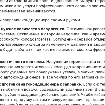
авки автокондиционеров, в дальнейшем вы будете рас
им чеком за услуги профессионального сервиса эконо
преимущества заканчиваются.
 заправки кондиционера своими руками.
 нужное количество хладагента.
Оптимальная работ
системе. Отклонение в сторону недолива, как и чрез
собности холодоагрегата. Сотрудники сервиса отмер
одновременно следя за изменением давлений в высоко
е будет работать, так как вы не знаете, сколько фрео
рметичности системы.
Нарушение герметизации сое
рассыхания уплотнительных колец до коррозионного 
т оборудования для обнаружения утечек, а значит, за
о автокондиционера, и все усилия по его заправке о
дготовки автокондиционера к заправке.
Если систе
ать обычный воздух, содержащий водяные пары. В си
 трубок и создавая дисбаланс давлений. Чтобы избав
олняют продувку азотом и вакуумирование, предварит
вать свой кондиционер, даже купив вакуумный насос