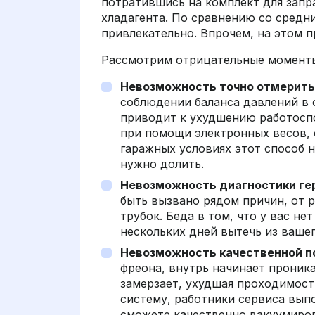
потратившись на комплект для запр
хладагента. По сравнению со средн
привлекательно. Впрочем, на этом 
Рассмотрим отрицательные моменты
Невозможность точно отмерить
соблюдении баланса давлений в 
приводит к ухудшению работоспо
при помощи электронных весов, 
гаражных условиях этот способ н
нужно долить.
Невозможность диагностики ге
быть вызвано рядом причин, от 
трубок. Беда в том, что у вас не
нескольких дней вытечь из вашег
Невозможность качественной по
фреона, внутрь начинает проник
замерзает, ухудшая проходимость
систему, работники сервиса вып
сможете качественно вакуумиро