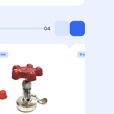
04
ичии
В наличии