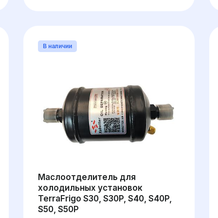
В наличии
Маслоотделитель для
холодильных установок
TerraFrigo S30, S30P, S40, S40P,
S50, S50P