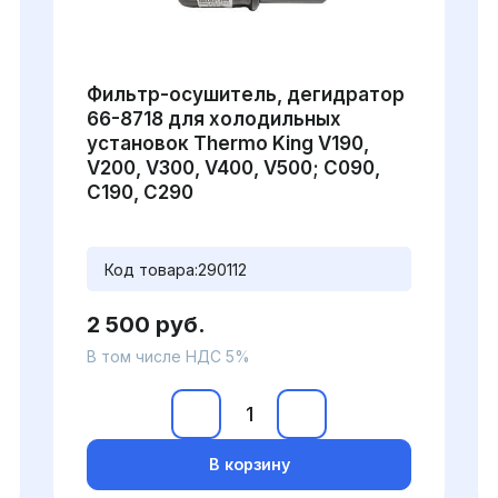
Фильтр-осушитель, дегидратор
66-8718 для холодильных
установок Thermo King V190,
V200, V300, V400, V500; C090,
C190, C290
Код товара:
290112
2 500 руб.
В том числе НДС 5%
В корзину