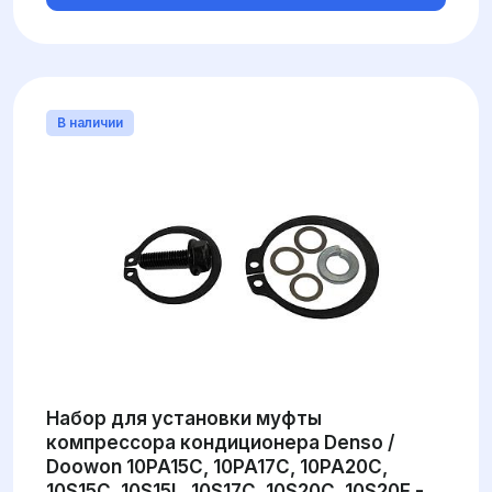
В наличии
Набор для установки муфты
компрессора кондиционера Denso /
Doowon 10PA15C, 10PA17C, 10PA20C,
10S15C, 10S15L, 10S17C, 10S20C, 10S20F -