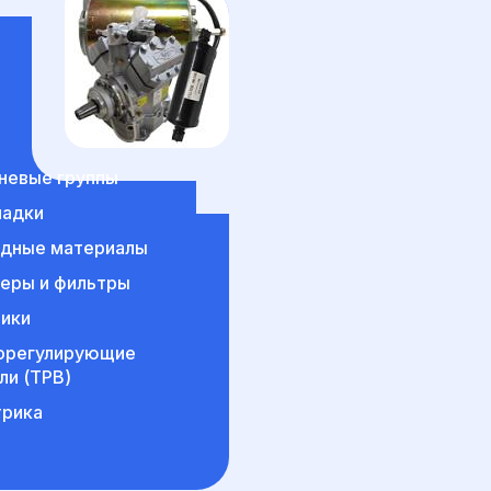
невые группы
ладки
одные материалы
еры и фильтры
ики
орегулирующие
ли (ТРВ)
трика