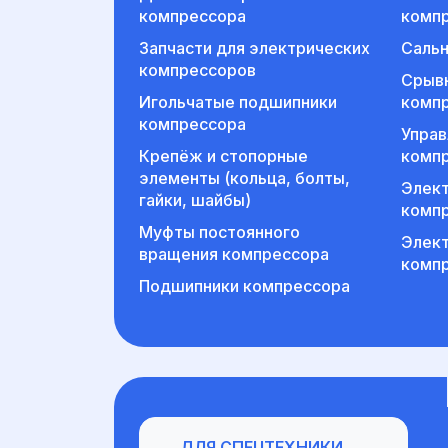
компрессора
комп
Запчасти для электрических
Сальн
компрессоров
Срыв
Игольчатые подшипники
комп
компрессора
Упра
Крепёж и стопорные
комп
элементы (кольца, болты,
Элект
гайки, шайбы)
комп
Муфты постоянного
Элек
вращения компрессора
комп
Подшипники компрессора
Для спецтехники
ДЛЯ СПЕЦТЕХНИКИ