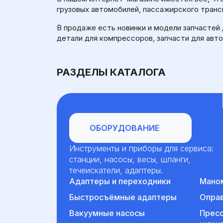
грузовых автомобилей, пассажирского транс
В продаже есть новинки и модели запчастей 
детали для компрессоров, запчасти для ав
РАЗДЕЛЫ КАТАЛОГА
Оборудование
ОБОРУДОВАНИЕ
Инструменты и приборы для сервиса:
станции, насосы, весы, шланги,
течеискатели, адаптеры.
Адаптеры и переходники
Маном
Быстросъёмные адаптеры
Оправ
Вакуумные насосы
Прес