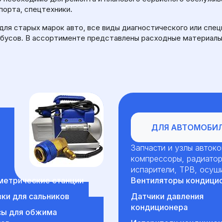
порта, спецтехники.
для старых марок авто, все виды диагностического или спец
тобусов. В ассортименте представлены расходные материал
Для автомобилей
ДЛЯ АВТОМОБИ
Запчасти и узлы авток
компрессоры, радиатор
испарители, ТРВ, осуш
етрические станции
Вентиляторы кондици
ки для сальников
Датчики давления
кондиционера
сы для обжима