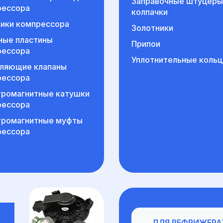
Заправочные штуцеры
рессора
колпачки
ики компрессора
Золотники
ные пластины
Припои
рессора
Уплотнительные кольц
вляющие клапаны
рессора
ромагнитные катушки
рессора
тромагнитные муфты
рессора
Для рефрижератор
ДЛЯ РЕФРИЖЕРА