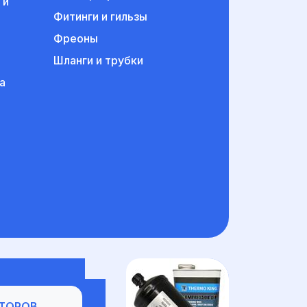
 и
Фитинги и гильзы
Фреоны
Шланги и трубки
а
ов
ТОРОВ