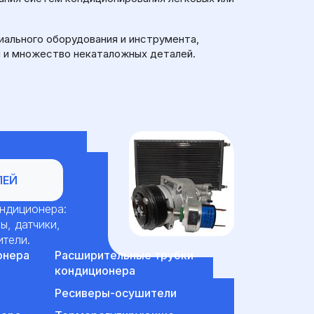
иального оборудования и инструмента,
ы и множество некаталожных деталей.
ЛЕЙ
ондиционера:
ы, датчики,
ители.
онера
Расширительные трубки
кондиционера
Ресиверы-осушители