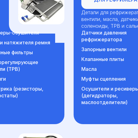
Детали для рефрижерат
вентили, масла, датчик
соленоиды, ТРВ и саль
веры-осушители
Датчики давления
рефрижератора
и натяжителя ремня
Запорные вентили
нные фильтры
Клапанные плиты
орегулирующие
ли (ТРВ)
Масла
ги
Муфты сцепления
рика (резисторы,
Осушители и ресивер
остаты)
(дегидраторы,
маслоотделители)