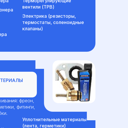
нера
Терморегулирующие
вентили (ТРВ)
онера
Электрика (резисторы,
термостаты, соленоидные
клапаны)
ера
алы
АТЕРИАЛЫ
ивания: фреон,
метики, фитинги,
бки.
Уплотнительные материалы
(лента, герметики)