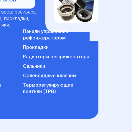
оров: ресиверы,
и, прокладки,
ники.
Панели управления
рефрижератором
Прокладки
Радиаторы рефрижератора
Сальники
Соленоидные клапаны
ы
Терморегулирующие
вентили (ТРВ)