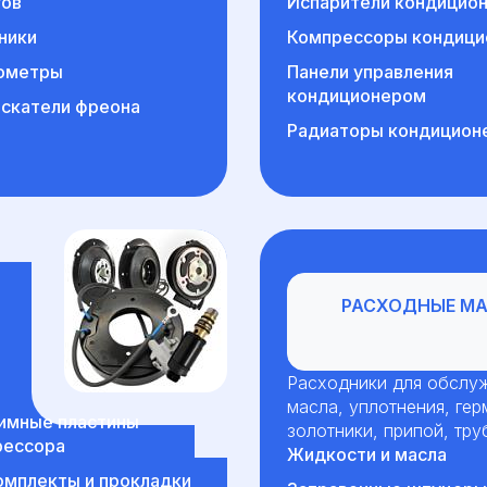
гов
Испарители кондицио
ники
Компрессоры кондици
ометры
Панели управления
кондиционером
скатели фреона
Радиаторы кондицион
Расходные матери
РАСХОДНЫЕ М
Расходники для обслуж
масла, уплотнения, гер
имные пластины
золотники, припой, тру
рессора
Жидкости и масла
мплекты и прокладки