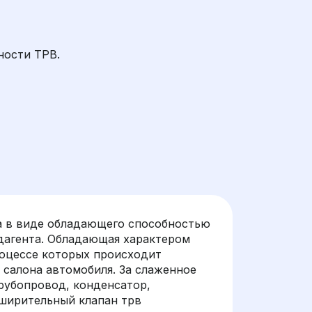
ности ТРВ.
а в виде обладающего способностью
адагента. Обладающая характером
роцессе которых происходит
 салона автомобиля. За слаженное
рубопровод, конденсатор,
сширительный клапан трв