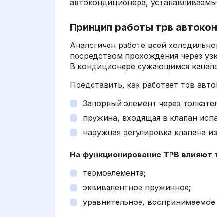
автокондиционера, устанавливаемый
Принцип работы трв автоко
Аналогичен работе всей холодильной
посредством прохождения через узк
В кондиционере сужающимся канало
Представить, как работает трв авт
Запорный элемент через толкате
пружина, входящая в клапан испа
наружная регулировка клапана и
На функционирование ТРВ влияют т
термоэлемента;
эквивалентное пружинное;
уравнительное, воспринимаемое 