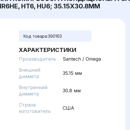
HR6HE, HT6, HU6; 35.15X30.8ММ
Код товара:
390163
ХАРАКТЕРИСТИКИ
Производитель
Santech / Omega
Внешний
35.15 мм
диаметр
Внутренний
30.8 мм
диаметр
Страна
США
изготовитель