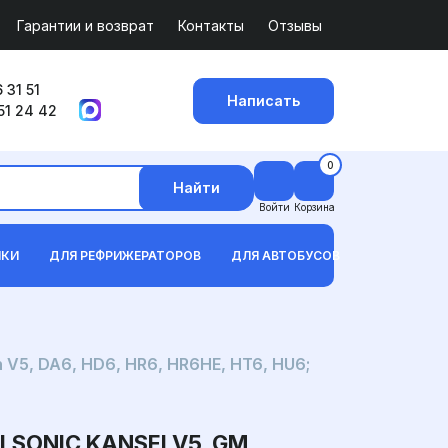
Гарантии и возврат
Контакты
Отзывы
 31 51
Написать
51 24 42
0
Найти
Войти
Корзина
ИКИ
ДЛЯ РЕФРИЖЕРАТОРОВ
ДЛЯ АВТОБУСОВ
V5, DA6, HD6, HR6, HR6HE, HT6, HU6;
ONIC KANSEI V5, GM