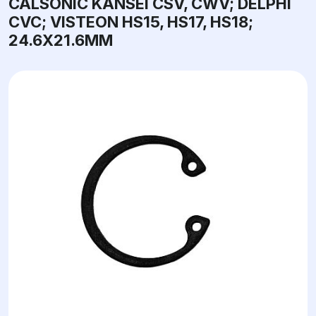
CALSONIC KANSEI CSV, CWV; DELPHI
CVC; VISTEON HS15, HS17, HS18;
24.6X21.6ММ