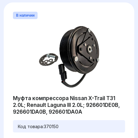
В наличии
Муфта компрессора Nissan X-Trail T31
2.0L; Renault Laguna III 2.0L; 926601DE0B,
926601DA0B, 926601DA0A
Код товара:
370150