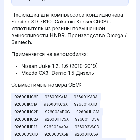
Прокладка для компрессора кондиционера
Sanden SD 7B10, Calsonic Kansei CR08b.
Уплотнитель из резины повышенной
выносливости HNBR. Производство Omega /
Santech.
Применяется на автомобилях:
Nissan Juke 1.2, 1.6 (2010-2019)
Mazda CX3, Demio 1.5 Дизель
Совместимые номера OEM:
926001HC6E
926001KA1A
926001KA3A
926001KC1A
926001KC3A
926001KA1B
926001HC2D
926003VB0C
926001HC1A
926001HC2A
926001HC5A
926001HD5A
926001HD1A
926003VA0A
926003VA0D
926003VA1D
926003VA5B
926001KC5A