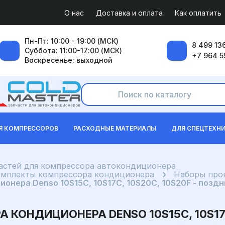
О нас
Доставка и оплата
Как оплатить
Пн-Пт: 10:00 - 19:00 (МСК)
8 499 136
Суббота: 11:00-17:00 (МСК)
+7 964 5
Воскресенье: выходной
Я КОМПРЕССОРОВ
РАСХОДНЫЕ МАТЕРИАЛЫ
ДЛЯ СПЕЦТЕХН
частей для компрессора автокондиционера
омплекты компрессора кондиционера
Наборы про
онера Denso 10S15C, 10S17C, 10S20C, 10S20F - позд
КОНДИЦИОНЕРА DENSO 10S15C, 10S17C,