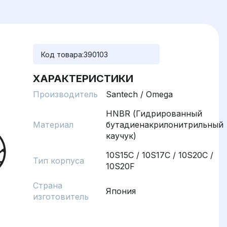
Код товара:
390103
ХАРАКТЕРИСТИКИ
Производитель
Santech / Omega
HNBR (Гидрированный
Материал
бутадиенакрилонитрильный
каучук)
10S15C / 10S17C / 10S20C /
Тип корпуса
10S20F
Страна
Япония
изготовитель