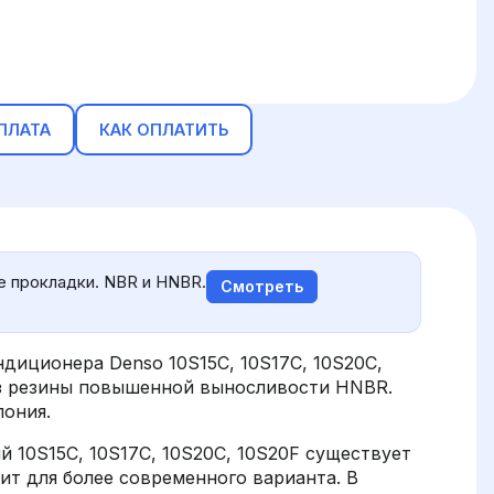
ПЛАТА
КАК ОПЛАТИТЬ
 прокладки. NBR и HNBR.
Смотреть
диционера Denso 10S15C, 10S17C, 10S20C,
из резины повышенной выносливости HNBR.
пония.
10S15C, 10S17C, 10S20C, 10S20F существует
ит для более современного варианта. В