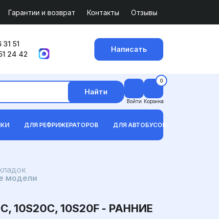
Гарантии и возврат
Контакты
Отзывы
 31 51
Написать
51 24 42
0
Найти
Войти
Корзина
ИКИ
ДЛЯ РЕФРИЖЕРАТОРОВ
ДЛЯ АВТОБУСОВ
кладок
ие модели
 10S20C, 10S20F - РАННИЕ