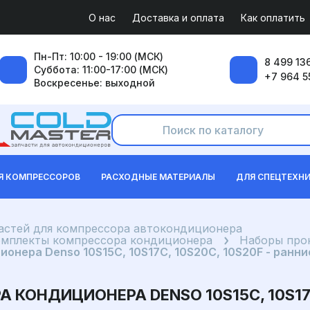
О нас
Доставка и оплата
Как оплатить
Пн-Пт: 10:00 - 19:00 (МСК)
8 499 136
Суббота: 11:00-17:00 (МСК)
+7 964 5
Воскресенье: выходной
Я КОМПРЕССОРОВ
РАСХОДНЫЕ МАТЕРИАЛЫ
ДЛЯ СПЕЦТЕХН
частей для компрессора автокондиционера
омплекты компрессора кондиционера
Наборы про
нера Denso 10S15C, 10S17C, 10S20C, 10S20F - ранн
ОНДИЦИОНЕРА DENSO 10S15C, 10S17C,