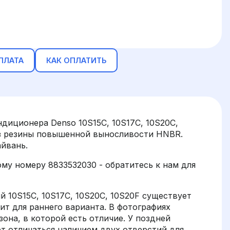
ПЛАТА
КАК ОПЛАТИТЬ
диционера Denso 10S15C, 10S17C, 10S20C,
из резины повышенной выносливости HNBR.
айвань.
у номеру 8833532030 - обратитесь к нам для
10S15C, 10S17C, 10S20C, 10S20F существует
ит для раннего варианта. В фотографиях
она, в которой есть отличие. У поздней
ет отличаться наличием двух отверстий для