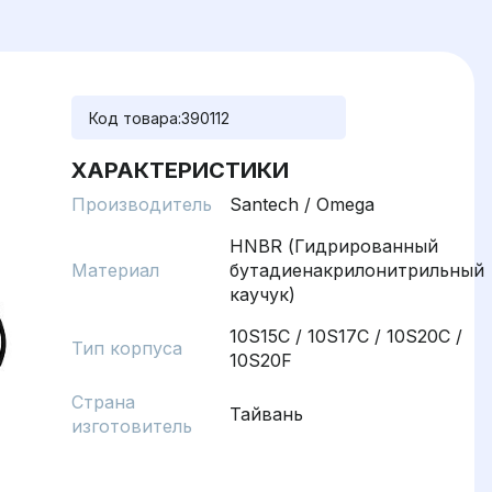
Код товара:
390112
ХАРАКТЕРИСТИКИ
Производитель
Santech / Omega
HNBR (Гидрированный
Материал
бутадиенакрилонитрильный
каучук)
10S15C / 10S17C / 10S20C /
Тип корпуса
10S20F
Страна
Тайвань
изготовитель