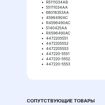
R5111034AB
55111034AA
68018353AA
4596490AC
R4596490AC
5140425AA
RX596490AC
4472205551
4472205552
4472205553
447220-5551
447220-5552
447220-5553
СОПУТСТВУЮЩИЕ ТОВАРЫ