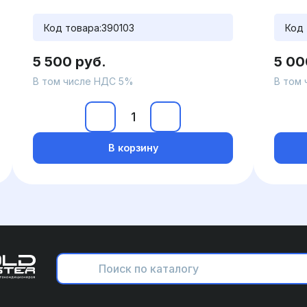
Код товара:
390103
Код 
5 500 руб.
5 00
В том числе НДС 5%
В том
В корзину