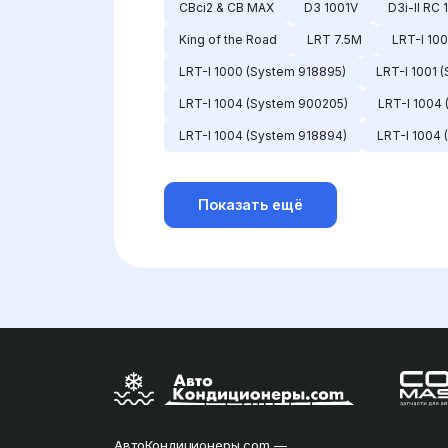
CBci2 & CB MAX
D3 1001V
D3i-II RC 
King of the Road
LRT 7.5M
LRT-I 100
LRT-I 1000 (System 918895)
LRT-I 1001 
LRT-I 1004 (System 900205)
LRT-I 1004 
LRT-I 1004 (System 918894)
LRT-I 1004
Показать ещё
АвтоКондиционеры.com —