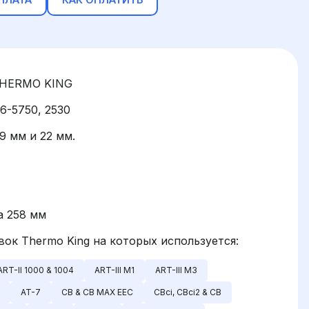
 THERMO KING
66-5750, 2530
9 мм и 22 мм.
а 258 мм
к Thermo King на которых используется:
ART-II 1000 & 1004
ART-III M1
ART-III M3
AT-7
CB & CB MAX EEC
CBci, CBci2 & CB