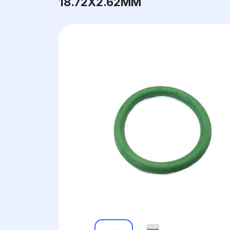
18.72X2.62ММ