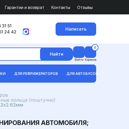
Гарантии и возврат
Контакты
Отзывы
 31 51
Написать
51 24 42
0
Найти
Войти
Корзина
ИКИ
ДЛЯ РЕФРИЖЕРАТОРОВ
ДЛЯ АВТОБУСОВ
ров
ьные кольца (поштучно)
72x2.62мм
ОНИРОВАНИЯ АВТОМОБИЛЯ;