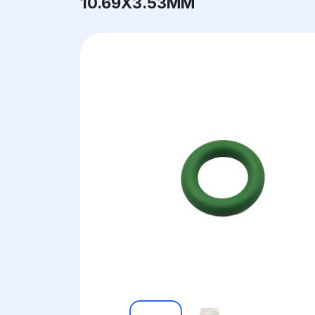
10.69X3.53ММ