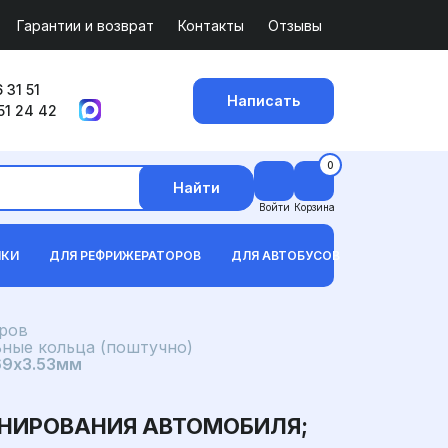
Гарантии и возврат
Контакты
Отзывы
 31 51
Написать
51 24 42
0
Найти
Войти
Корзина
ИКИ
ДЛЯ РЕФРИЖЕРАТОРОВ
ДЛЯ АВТОБУСОВ
ров
ьные кольца (поштучно)
69x3.53мм
ОНИРОВАНИЯ АВТОМОБИЛЯ;