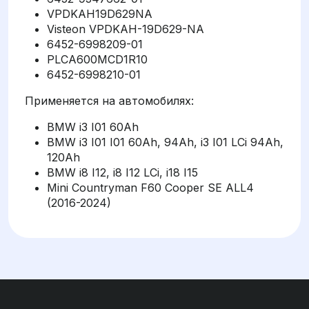
VPDKAH19D629NA
Visteon VPDKAH-19D629-NA
6452-6998209-01
PLCA600MCD1R10
6452-6998210-01
Применяется на автомобилях:
BMW i3 I01 60Ah
BMW i3 I01 I01 60Ah, 94Ah, i3 I01 LCi 94Ah,
120Ah
BMW i8 I12, i8 I12 LCi, i18 I15
Mini Countryman F60 Cooper SE ALL4
(2016-2024)