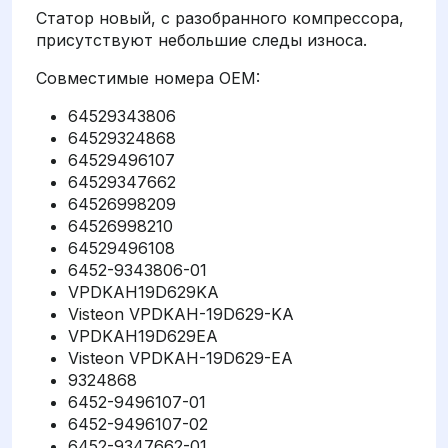
Статор новый, с разобранного компрессора,
присутствуют небольшие следы износа.
Совместимые номера OEM:
64529343806
64529324868
64529496107
64529347662
64526998209
64526998210
64529496108
6452-9343806-01
VPDKAH19D629KA
Visteon VPDKAH-19D629-KA
VPDKAH19D629EA
Visteon VPDKAH-19D629-EA
9324868
6452-9496107-01
6452-9496107-02
6452-9347662-01