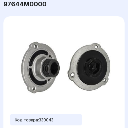
97644M0000
Код товара:
330043