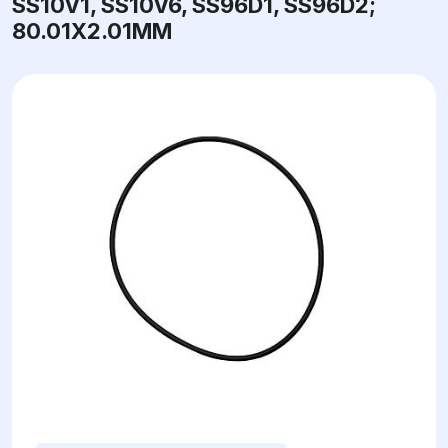
SS10V1, SS10V6, SS96D1, SS96D2;
80.01X2.01ММ