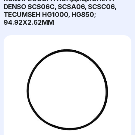
DENSO SCS06C, SCSA06, SCSC06,
TECUMSEH HG1000, HG850;
94.92X2.62ММ