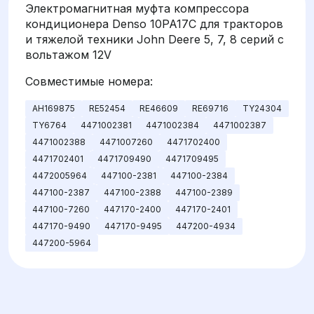
Электромагнитная муфта компрессора
кондиционера Denso 10PA17C для тракторов
и тяжелой техники John Deere 5, 7, 8 серий с
вольтажом 12V
Совместимые номера:
AH169875
RE52454
RE46609
RE69716
TY24304
TY6764
4471002381
4471002384
4471002387
4471002388
4471007260
4471702400
4471702401
4471709490
4471709495
4472005964
447100-2381
447100-2384
447100-2387
447100-2388
447100-2389
447100-7260
447170-2400
447170-2401
447170-9490
447170-9495
447200-4934
447200-5964