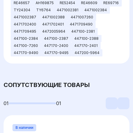
RE46657
AH169875
RE52454
RE46609
RE69716
TY24304
TY6764
4471002381
4471002384
4471002387
4471002388
4471007260
4471702400
4471702401
4471709490
4471709495
4472005964
447100-2381
447100-2384
447100-2387
447100-2388
447100-7260
447170-2400
447170-2401
447170-9490
447170-9495
447200-5964
СОПУТСТВУЮЩИЕ ТОВАРЫ
01
01
В наличии