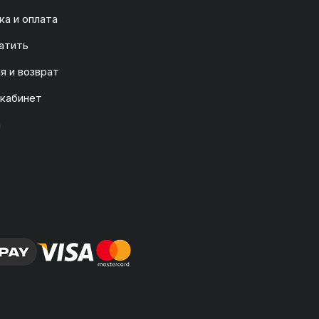
а и оплата
атить
я и возврат
 кабинет
а