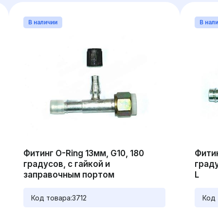
В наличии
В нал
Фитинг O-Ring 13мм, G10, 180
Фитин
градусов, с гайкой и
град
заправочным портом
L
Код товара:
3712
Код 