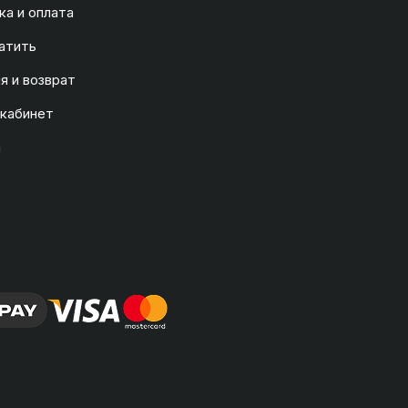
а и оплата
атить
я и возврат
 кабинет
а