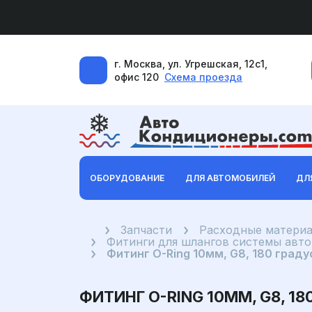
г. Москва, ул. Угрешская, 12с1,
офис 120
Схема проезда
ОБОРУДОВАНИЕ
ДЛЯ АВТОМОБИЛЕЙ
ДЛ
Главная
Запчасти
Расходные материа
Фитинги для шлангов системы авт
Фитинг O-Ring 10мм, G8, 180 граду
ФИТИНГ O-RING 10ММ, G8, 1