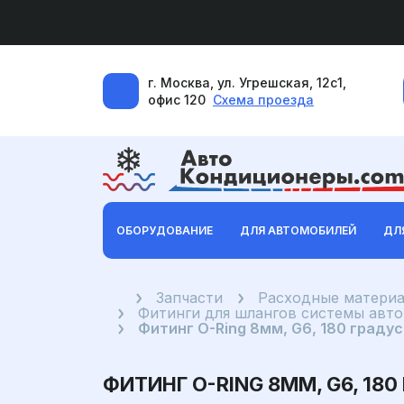
г. Москва, ул. Угрешская, 12с1,
офис 120
Схема проезда
ОБОРУДОВАНИЕ
ДЛЯ АВТОМОБИЛЕЙ
ДЛ
Главная
Запчасти
Расходные материа
Фитинги для шлангов системы авт
Фитинг O-Ring 8мм, G6, 180 граду
ФИТИНГ O-RING 8ММ, G6, 18