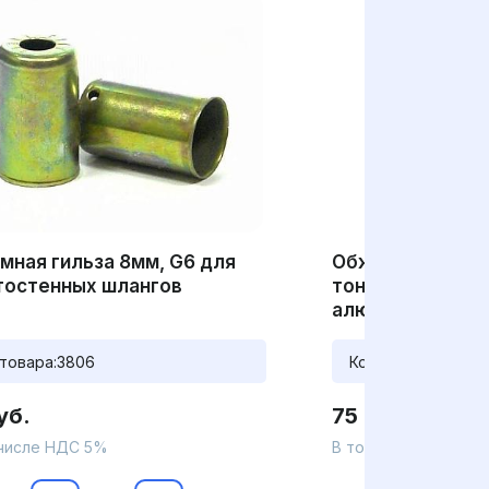
мная гильза 8мм, G6 для
Обжимная гильз
тостенных шлангов
тонкостенных ш
алюминиевая
товара:
3806
Код товара:
3811
уб.
75 руб.
 числе НДС 5%
В том числе НДС 5