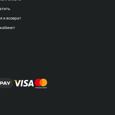
атить
я и возврат
 кабинет
а