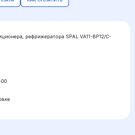
иционера, рефрижератора SPAL VA11-BP12/C-
400
овке