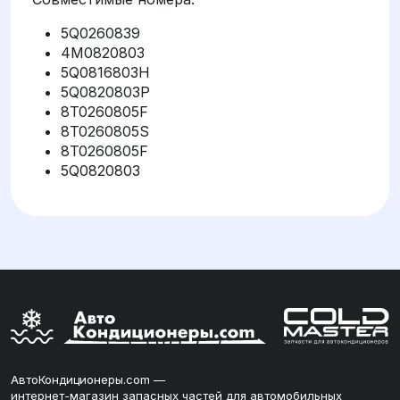
5Q0260839
4M0820803
5Q0816803H
5Q0820803P
8T0260805F
8T0260805S
8T0260805F
5Q0820803
АвтоКондиционеры.com —
интернет-магазин запасных частей для автомобильных