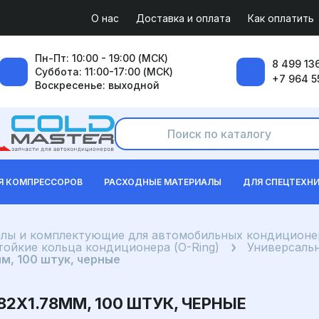
О нас
Доставка и оплата
Как оплатить
Пн-Пт: 10:00 - 19:00 (МСК)
8 499 136
Суббота: 11:00-17:00 (МСК)
+7 964 5
Воскресенье: выходной
Я КОМПРЕССОРОВ
РАСХОДНЫЕ МАТЕРИАЛЫ
ДЛЯ СПЕЦТЕХН
лы и комплектующие для автомобильных кондиционе
ойкие кольца кондиционера (O-Ring)
Универсаль
м, 100 штук, черные
82X1.78ММ, 100 ШТУК, ЧЕРНЫЕ