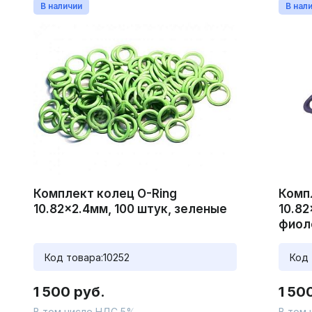
В наличии
В нал
Комплект колец O-Ring
Комп
10.82x2.4мм, 100 штук, зеленые
10.82
фиол
Код товара:
10252
Код 
1 500 руб.
1 50
В том числе НДС 5%
В том