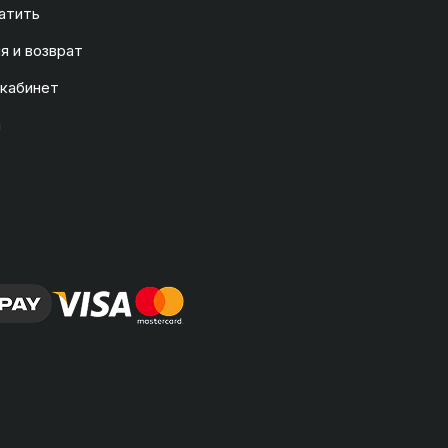
атить
я и возврат
 кабинет
а