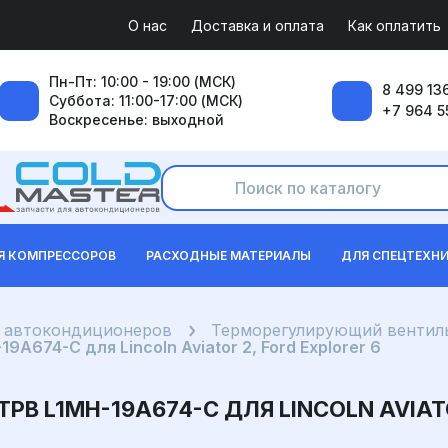
О нас
Доставка и оплата
Как оплатить
Пн-Пт: 10:00 - 19:00 (МСК)
8 499 136
Суббота: 11:00-17:00 (МСК)
+7 964 5
Воскресенье: выходной
Я КОМПРЕССОРОВ
РАСХОДНЫЕ МАТЕРИАЛЫ
ДЛЯ СПЕЦТЕХН
я автокондиционеров
Терморегулирующий вентиль
674-C для Lincoln Aviator 2, Ford Explorer 6
 L1MH-19A674-C ДЛЯ LINCOLN AVIATO