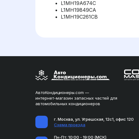
L1MH19A674C
L1MH19849CA
L1MH19C261CB
АвтоКондиционеры.com —
интернет-магазин запасных частей для
автомобильных кондиционеров
г. Москва, ул. Угрешская, 12с1, офис 120
Схема проезда
Пн-Пт: 10:00 - 19:00 (МСК)