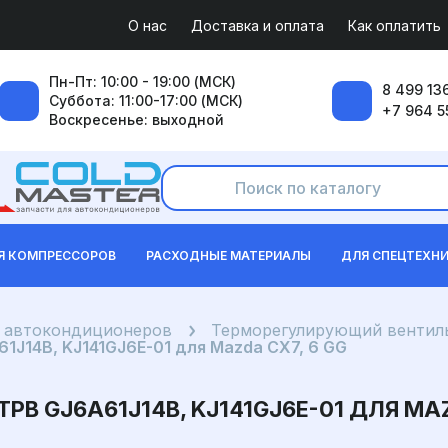
О нас
Доставка и оплата
Как оплатить
Пн-Пт: 10:00 - 19:00 (МСК)
8 499 136
Суббота: 11:00-17:00 (МСК)
+7 964 5
Воскресенье: выходной
Я КОМПРЕССОРОВ
РАСХОДНЫЕ МАТЕРИАЛЫ
ДЛЯ СПЕЦТЕХН
я автокондиционеров
Терморегулирующий вентиль
J14B, KJ141GJ6E-01 для Mazda CX7, 6 GG
 GJ6A61J14B, KJ141GJ6E-01 ДЛЯ MAZ