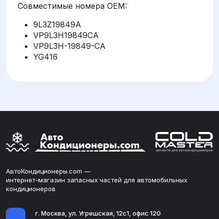
Совместимые номера OEM:
9L3Z19849A
VP9L3H19849CA
VP9L3H-19849-CA
YG416
АвтоКондиционеры.com —
интернет-магазин запасных частей для автомобильных
кондиционеров
г. Москва, ул. Угрешская, 12с1, офис 120