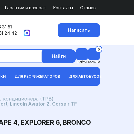
Гарантии и возврат
Контакты
Отзывы
 31 51
Написать
51 24 42
0
Найти
Войти
Корзина
ИКИ
ДЛЯ РЕФРИЖЕРАТОРОВ
ДЛЯ АВТОБУСОВ
 кондиционера (ТРВ)
; Lincoln Aviator 2, Corsair TF
E 4, EXPLORER 6, BRONCO