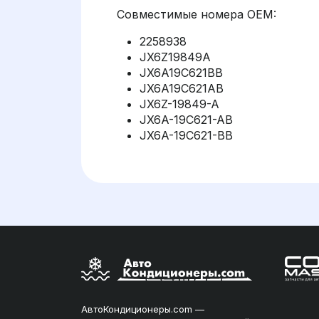
Совместимые номера OEM:
2258938
JX6Z19849A
JX6A19C621BB
JX6A19C621AB
JX6Z-19849-A
JX6A-19C621-AB
JX6A-19C621-BB
АвтоКондиционеры.com —