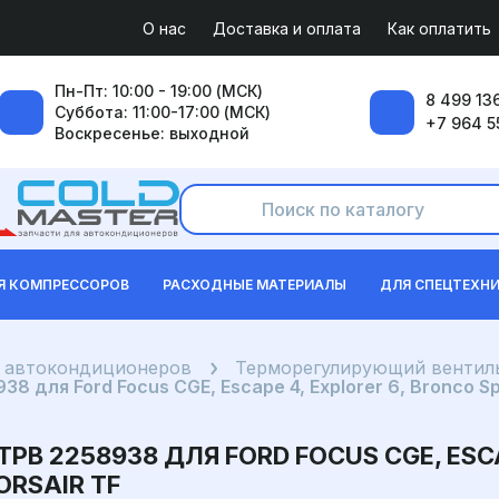
О нас
Доставка и оплата
Как оплатить
Пн-Пт: 10:00 - 19:00 (МСК)
8 499 136
Суббота: 11:00-17:00 (МСК)
+7 964 5
Воскресенье: выходной
Я КОМПРЕССОРОВ
РАСХОДНЫЕ МАТЕРИАЛЫ
ДЛЯ СПЕЦТЕХН
я автокондиционеров
Терморегулирующий вентиль
ля Ford Focus CGE, Escape 4, Explorer 6, Bronco Sport
 2258938 ДЛЯ FORD FOCUS CGE, ESCAP
ORSAIR TF