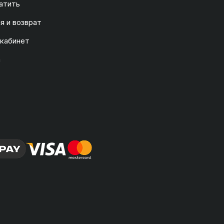
атить
я и возврат
 кабинет
а