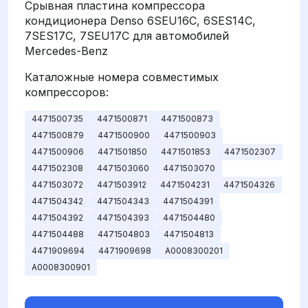
Срывная пластина компрессора
кондиционера Denso 6SEU16C, 6SES14C,
7SES17C, 7SEU17C для автомобилей
Mercedes-Benz
Каталожные номера совместимых
компрессоров:
4471500735
4471500871
4471500873
4471500879
4471500900
4471500903
4471500906
4471501850
4471501853
4471502307
4471502308
4471503060
4471503070
4471503072
4471503912
4471504231
4471504326
4471504342
4471504343
4471504391
4471504392
4471504393
4471504480
4471504488
4471504803
4471504813
4471909694
4471909698
A0008300201
A0008300901