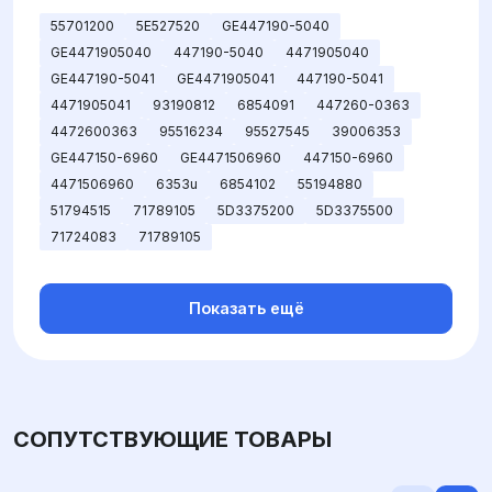
55701200
5E527520
GE447190-5040
GE4471905040
447190-5040
4471905040
GE447190-5041
GE4471905041
447190-5041
4471905041
93190812
6854091
447260-0363
4472600363
95516234
95527545
39006353
GE447150-6960
GE4471506960
447150-6960
4471506960
6353u
6854102
55194880
51794515
71789105
5D3375200
5D3375500
71724083
71789105
Показать ещё
СОПУТСТВУЮЩИЕ ТОВАРЫ