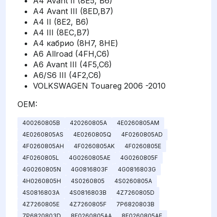
A4 Avant II (8E5, B6)
A4 Avant III (8ED,B7)
A4 II (8E2, B6)
A4 III (8EC,B7)
A4 кабрио (8H7, 8HE)
A6 Allroad (4FH,C6)
A6 Avant III (4F5,C6)
A6/S6 III (4F2,C6)
VOLKSWAGEN Touareg 2006 -2010
OEM:
400260805B
420260805A
4E0260805AM
4E0260805AS
4E0260805Q
4F0260805AD
4F0260805AH
4F0260805AK
4F0260805E
4F0260805L
4G0260805AE
4G0260805F
4G0260805N
4G0816803F
4G0816803G
4H0260805H
4S0260805
4S0260805A
4S0816803A
4S0816803B
4Z7260805D
4Z7260805E
4Z7260805F
7P6820803B
7P6820803D
8E0260805AA
8E0260805AE