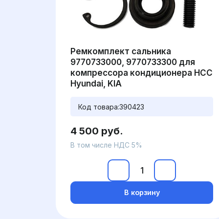
Ремкомплект сальника
9770733000, 9770733300 для
компрессора кондиционера HCC
Hyundai, KIA
Код товара:
390423
4 500 руб.
В том числе НДС 5%
В корзину