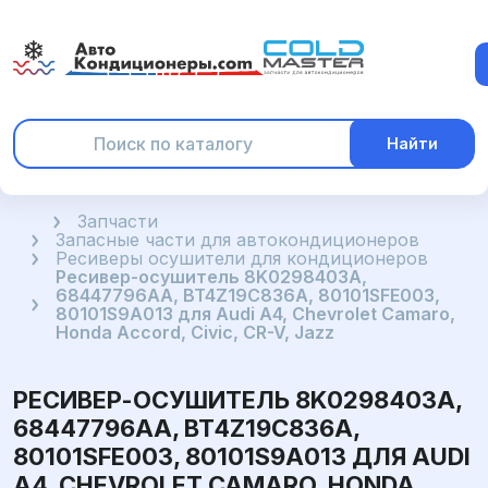
Найти
Главная
Запчасти
Запасные части для автокондиционеров
Ресиверы осушители для кондиционеров
Ресивер-осушитель 8K0298403A,
68447796AA, BT4Z19C836A, 80101SFE003,
80101S9A013 для Audi A4, Chevrolet Camaro,
Honda Accord, Civic, CR-V, Jazz
РЕСИВЕР-ОСУШИТЕЛЬ 8K0298403A,
68447796AA, BT4Z19C836A,
80101SFE003, 80101S9A013 ДЛЯ AUDI
A4, CHEVROLET CAMARO, HONDA