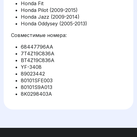
Honda Fit
Honda Pilot (2009-2015)
Honda Jazz (2009-2014)
Honda Oddysey (2005-2013)
Совместимые номера:
68447796AA
7T4Z19C836A
BT4Z19C836A
YF-3408
89023442
80101SFE003
80101S9A013
8K0298403A