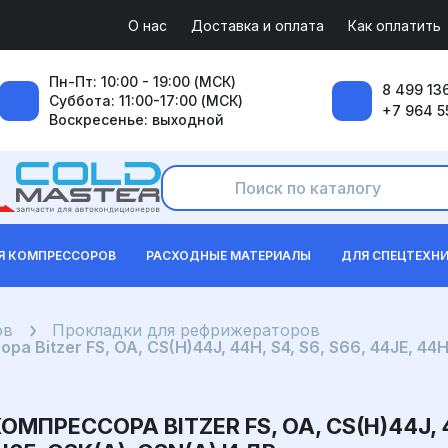
О нас
Доставка и оплата
Как оплатить
Пн-Пт: 10:00 - 19:00 (МСК)
8 499 136
Суббота: 11:00-17:00 (МСК)
+7 964 5
Воскресенье: выходной
Я КОМПРЕССОРОВ
РАСХОДНЫЕ МАТЕРИАЛЫ
ДЛЯ СПЕЦТЕХН
ов
Прокладки для рефрижераторов
 Bitzer FS, OA, CS(H)44J, 44H, S4, S6, S66, 44JE, 44H
РЕССОРА BITZER FS, OA, CS(H)44J, 44H