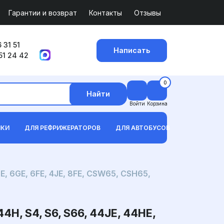
Гарантии и возврат
Контакты
Отзывы
 31 51
Написать
51 24 42
0
Найти
Войти
Корзина
ИКИ
ДЛЯ РЕФРИЖЕРАТОРОВ
ДЛЯ АВТОБУСОВ
E, 6GE, 6FE, 4JE, 8FE, CSW65, CSH65,
, S4, S6, S66, 44JE, 44HE,