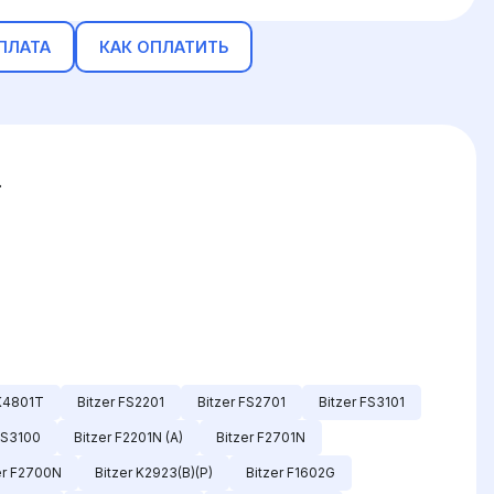
ПЛАТА
КАК ОПЛАТИТЬ
.
 K4801T
Bitzer FS2201
Bitzer FS2701
Bitzer FS3101
FS3100
Bitzer F2201N (A)
Bitzer F2701N
er F2700N
Bitzer K2923(B)(P)
Bitzer F1602G