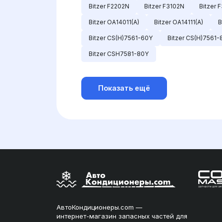
Bitzer F2202N
Bitzer F3102N
Bitzer 
Bitzer OA14011(A)
Bitzer OA14111(A)
B
Bitzer CS(H)7561-60Y
Bitzer CS(H)7561-
Bitzer CSH7581-80Y
Показать ещё
АвтоКондиционеры.com —
интернет-магазин запасных частей для