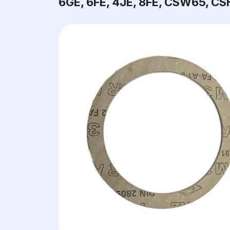
6GE, 6FE, 4JE, 8FE, CSW65, CS