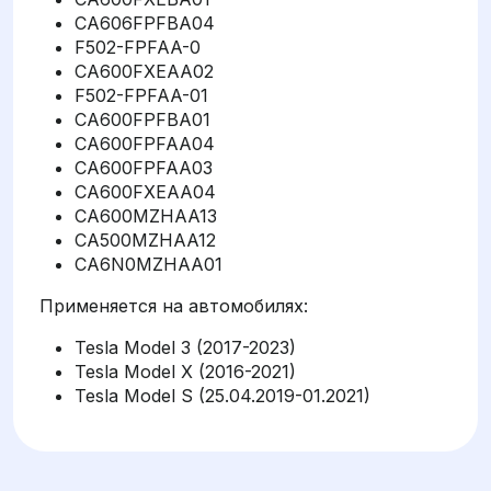
CA606FPFBA04
F502-FPFAA-0
CA600FXEAA02
F502-FPFAA-01
CA600FPFBA01
CA600FPFAA04
CA600FPFAA03
CA600FXEAA04
CA600MZHAA13
CA500MZHAA12
CA6N0MZHAA01
Применяется на автомобилях:
Tesla Model 3 (2017-2023)
Tesla Model X (2016-2021)
Tesla Model S (25.04.2019-01.2021)