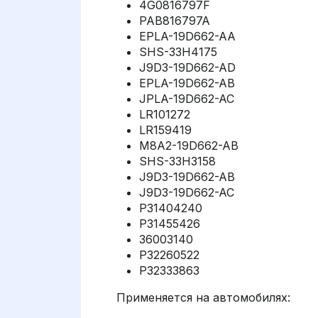
4G0816797F
PAB816797A
EPLA-19D662-AA
SHS-33H4175
J9D3-19D662-AD
EPLA-19D662-AB
JPLA-19D662-AC
LR101272
LR159419
M8A2-19D662-AB
SHS-33H3158
J9D3-19D662-AB
J9D3-19D662-AC
P31404240
P31455426
36003140
P32260522
P32333863
Применяется на автомобилях: