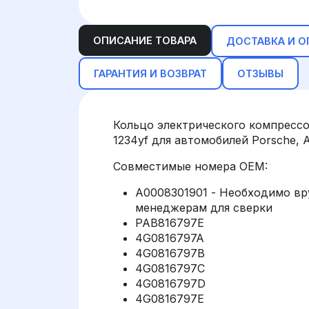
ОПИСАНИЕ ТОВАРА
ДОСТАВКА И О
ГАРАНТИЯ И ВОЗВРАТ
ОТЗЫВЫ
Кольцо электрического компрессо
1234yf для автомобилей Porsche, A
Совместимые номера OEM:
A0008301901 - Необходимо вру
менеджерам для сверки
PAB816797E
4G0816797A
4G0816797B
4G0816797C
4G0816797D
4G0816797E