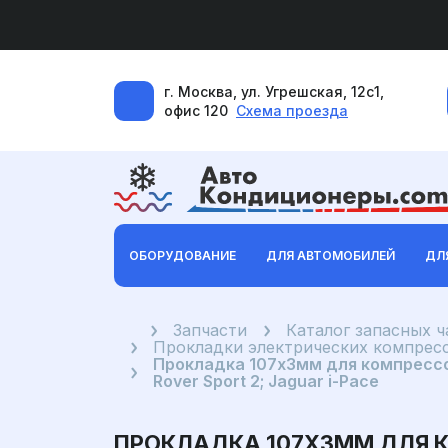
г. Москва, ул. Угрешская, 12с1,
офис 120
Схема проезда
ОБОРУДОВАНИЕ
ДЛЯ АВТОМОБИЛЕЙ
ДЛ
Главная
Запчасти
Каталог запасных 
Прокладки электрических компрес
Прокладка 107x3мм для компрессор
Rover Sport 2; Jaguar i-Pace
ПРОКЛАДКА 107X3ММ ДЛЯ 