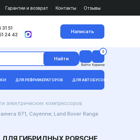
Гарантии и возврат
Контакты
Отзывы
 31 51
Написать
51 24 42
0
Найти
Войти
Корзина
ИКИ
ДЛЯ РЕФРИЖЕРАТОРОВ
ДЛЯ АВТОБУСОВ
ти электрических компрессоров
mera 971, Cayenne; Land Rover Range
 ДЛЯ ГИБРИДНЫХ PORSCHE