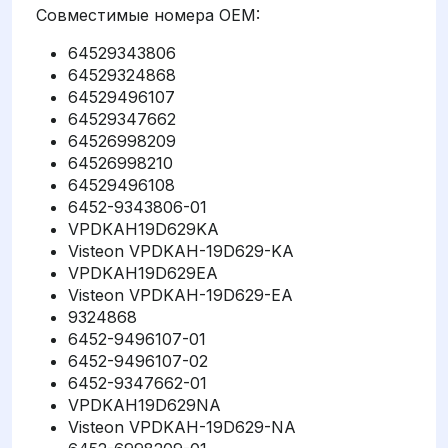
Совместимые номера OEM:
64529343806
64529324868
64529496107
64529347662
64526998209
64526998210
64529496108
6452-9343806-01
VPDKAH19D629KA
Visteon VPDKAH-19D629-KA
VPDKAH19D629EA
Visteon VPDKAH-19D629-EA
9324868
6452-9496107-01
6452-9496107-02
6452-9347662-01
VPDKAH19D629NA
Visteon VPDKAH-19D629-NA