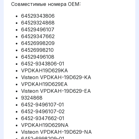
Совместимые номера OEM:
64529343806
64529324868
64529496107
64529347662
64526998209
64526998210
64529496108
6452-9343806-01
VPDKAH19D629KA
Visteon VPDKAH-19D629-KA
VPDKAH19D629EA
Visteon VPDKAH-19D629-EA
9324868
6452-9496107-01
6452-9496107-02
6452-9347662-01
VPDKAH19D629NA
Visteon VPDKAH-19D629-NA
6452-6998209-01