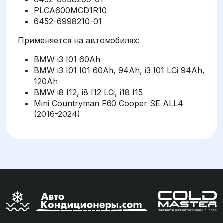
PLCA600MCD1R10
6452-6998210-01
Применяется на автомобилях:
BMW i3 I01 60Ah
BMW i3 I01 I01 60Ah, 94Ah, i3 I01 LCi 94Ah,
120Ah
BMW i8 I12, i8 I12 LCi, i18 I15
Mini Countryman F60 Cooper SE ALL4
(2016-2024)