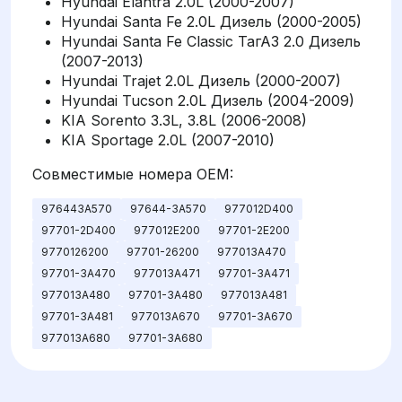
Hyundai Elantra 2.0L (2000-2007)
Hyundai Santa Fe 2.0L Дизель (2000-2005)
Hyundai Santa Fe Classic ТагАЗ 2.0 Дизель
(2007-2013)
Hyundai Trajet 2.0L Дизель (2000-2007)
Hyundai Tucson 2.0L Дизель (2004-2009)
KIA Sorento 3.3L, 3.8L (2006-2008)
KIA Sportage 2.0L (2007-2010)
Совместимые номера OEM:
976443A570
97644-3A570
977012D400
97701-2D400
977012E200
97701-2E200
9770126200
97701-26200
977013A470
97701-3A470
977013A471
97701-3A471
977013A480
97701-3A480
977013A481
97701-3A481
977013A670
97701-3A670
977013A680
97701-3A680