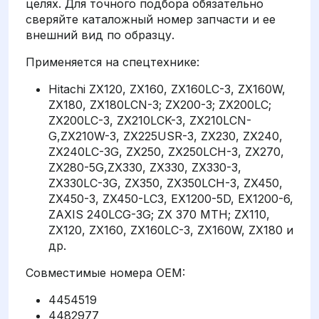
целях. Для точного подбора обязательно
сверяйте каталожный номер запчасти и ее
внешний вид по образцу.
Применяется на спецтехнике:
Hitachi ZX120, ZX160, ZX160LC-3, ZX160W,
ZX180, ZX180LCN-3; ZX200-3; ZX200LC;
ZX200LC-3, ZX210LCK-3, ZX210LCN-
G,ZX210W-3, ZX225USR-3, ZX230, ZX240,
ZX240LC-3G, ZX250, ZX250LCH-3, ZX270,
ZX280-5G,ZX330, ZX330, ZX330-3,
ZX330LC-3G, ZX350, ZX350LCH-3, ZX450,
ZX450-3, ZX450-LC3, EX1200-5D, EX1200-6,
ZAXIS 240LCG-3G; ZX 370 MTH; ZX110,
ZX120, ZX160, ZX160LC-3, ZX160W, ZX180 и
др.
Совместимые номера OEM:
4454519
4482977