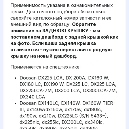
Применимость указана в ознакомительных
целях. Для точного подбора обязательно
сверяйте каталожный номер запчасти и ее
внешний вид по образцу.
Обратите
внимание на ЗАДНЮЮ КРЫШКУ - мы
поставляем дашборд с задней крышкой как
на фото. Если ваша задняя крышка
отличается - нужно переставить родную
крышку на новый дашборд.
Применяется на спецтехнике:
Doosan DX225 LCA, DX 200A, DX160 W,
DX180 LC, DX190 W, DX225 LC, DX225 LCA,
DX225LCA-7M, DX300 LCA, DX300LCA-7M,
DX340 LCA
Doosan DX140LC, DX140W, DX160W TIER-
III, dx140w/dx160w, dx170w, dx180lc,
dx190w, dx210w, DX225LC (S/N 5433~),
dx225nlc, dx255lc, DX300LC, dx340lc,
dx350lc, dx380lc, dx420lc, dx480lc,