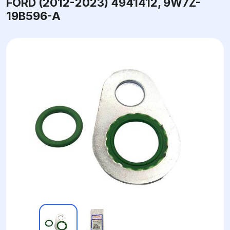
FORD (2012-2023) 4941412, 9W7Z-
19B596-A