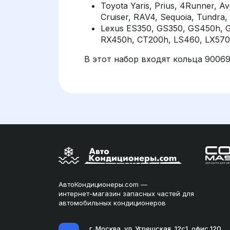
Toyota Yaris, Prius, 4Runner, Av
Cruiser, RAV4, Sequoia, Tundra,
Lexus ES350, GS350, GS450h, G
RX450h, CT200h, LS460, LX570
В этот набор входят кольца 9006
АвтоКондиционеры.com —
интернет-магазин запасных частей для
автомобильных кондиционеров
г. Москва, ул. Угрешская, 12с1, офис 120