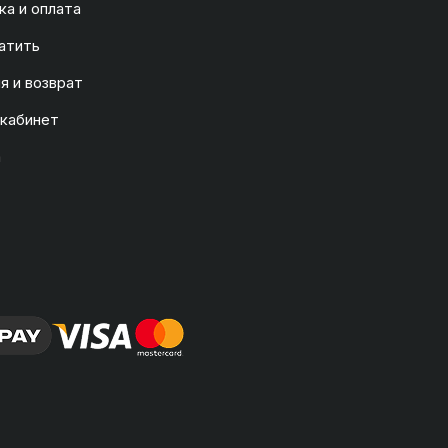
а и оплата
атить
я и возврат
 кабинет
а