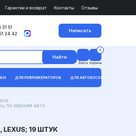
Гарантии и возврат
Контакты
Отзывы
 31 51
Написать
51 24 42
0
Найти
Войти
Корзина
ИКИ
ДЛЯ РЕФРИЖЕРАТОРОВ
ДЛЯ АВТОБУСОВ
ров
ец по маркам авто
LEXUS; 19 ШТУК