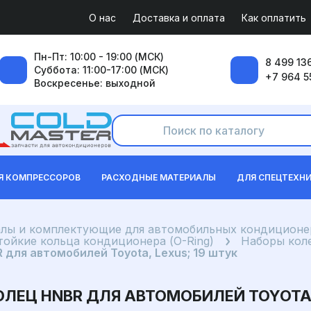
О нас
Доставка и оплата
Как оплатить
Пн-Пт: 10:00 - 19:00 (МСК)
8 499 136
Суббота: 11:00-17:00 (МСК)
+7 964 5
Воскресенье: выходной
Я КОМПРЕССОРОВ
РАСХОДНЫЕ МАТЕРИАЛЫ
ДЛЯ СПЕЦТЕХН
лы и комплектующие для автомобильных кондиционе
ойкие кольца кондиционера (O-Ring)
Наборы кол
для автомобилей Toyota, Lexus; 19 штук
ЕЦ HNBR ДЛЯ АВТОМОБИЛЕЙ TOYOTA, 