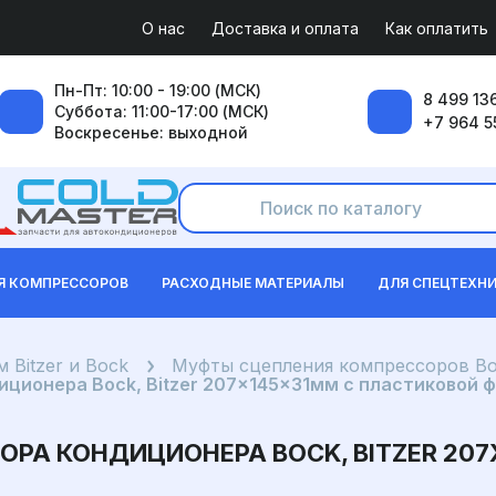
О нас
Доставка и оплата
Как оплатить
Пн-Пт: 10:00 - 19:00 (МСК)
8 499 136
Суббота: 11:00-17:00 (МСК)
+7 964 5
Воскресенье: выходной
Я КОМПРЕССОРОВ
РАСХОДНЫЕ МАТЕРИАЛЫ
ДЛЯ СПЕЦТЕХН
 Bitzer и Bock
Муфты сцепления компрессоров Boc
ционера Bock, Bitzer 207x145x31мм с пластиковой 
РА КОНДИЦИОНЕРА BOCK, BITZER 20