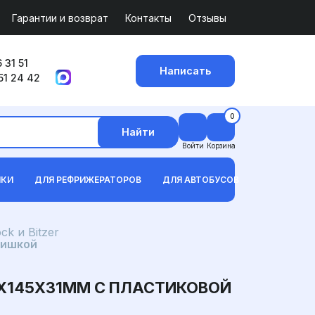
Гарантии и возврат
Контакты
Отзывы
 31 51
Написать
51 24 42
0
Найти
Войти
Корзина
ИКИ
ДЛЯ РЕФРИЖЕРАТОРОВ
ДЛЯ АВТОБУСОВ
k и Bitzer
фишкой
7X145X31ММ С ПЛАСТИКОВОЙ