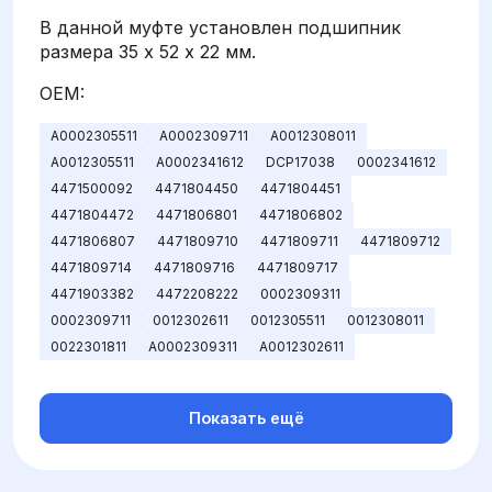
В данной муфте установлен подшипник
размера 35 х 52 х 22 мм.
OEM:
A0002305511
A0002309711
A0012308011
A0012305511
A0002341612
DCP17038
0002341612
4471500092
4471804450
4471804451
4471804472
4471806801
4471806802
4471806807
4471809710
4471809711
4471809712
4471809714
4471809716
4471809717
4471903382
4472208222
0002309311
0002309711
0012302611
0012305511
0012308011
0022301811
A0002309311
A0012302611
Показать ещё